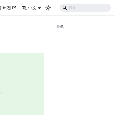
글 버전
中文
步骤:
包。