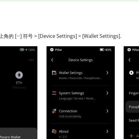
上角的
[···]
符号
>
[Device Settings]
>
[Wallet Settings]
.