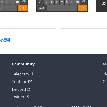
助记词
Community
M
Telegram
Bl
Youtube
Gi
Discord
Twitter