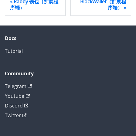
Rabby 钱包（扩展程
BlockWallet（扩展程
序端）
序端）
Docs
Tutorial
Community
Telegram
Youtube
Discord
Twitter